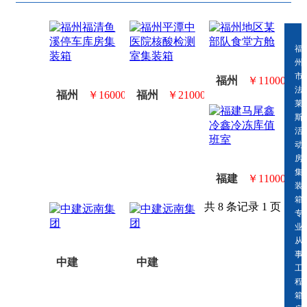
福
州
市
福州
￥11000.00
法
福州
￥16000.00
福州
￥21000.00
莱
斯
地区
活
福清
平潭
动
房
某部
集
鱼溪
中医
福建
￥11000.00
装
箱
队食
共 8 条记录 1 页
专
停车
院核
马尾
业
从
堂方
事
库房
酸检
鑫冷
中建
中建
工
程
舱
箱
集装
测室
鑫冷
远南
远南